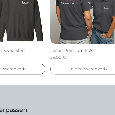
m Sweatshirt
Leitart Premium Polo
Preis
28,00 €
en Warenkorb
In den Warenkorb
verpassen