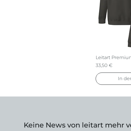
Leitart Premiu
Preis
33,50 €
In d
Keine News von leitart mehr 