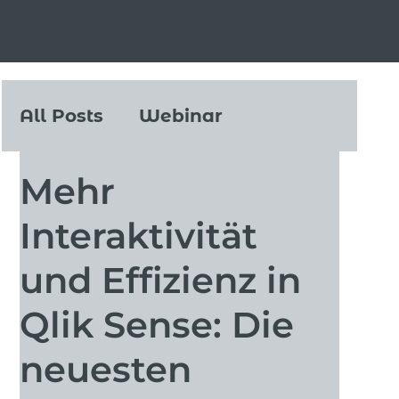
All Posts
Webinar
Mehr
Aktuelles
Impuls
Interaktivität
How to?
Events
und Effizienz in
Qlik Sense: Die
Writeback
data+
neuesten