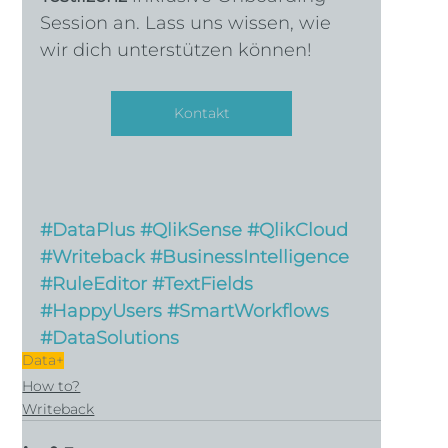
Session an. Lass uns wissen, wie 
wir dich unterstützen können!
Kontakt
#DataPlus
#QlikSense
#QlikCloud
#Writeback
#BusinessIntelligence
#RuleEditor
#TextFields
#HappyUsers
#SmartWorkflows
#DataSolutions
Data+
How to?
Writeback