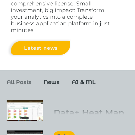
comprehensive license. Small
investment, big impact: Transform
your analytics into a complete
business application platform in just
minutes.
Latest news
All Posts
News
AI & ML
Tutorial
Event
Data+ Heat Map
Calendar for Qlik:
Data Integration
Data+
Visualize an Entire