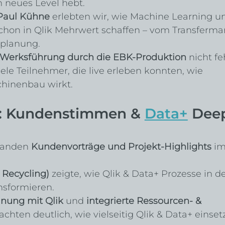
n neues Level hebt.
Paul Kühne
 erlebten wir, wie Machine Learning u
chon in Qlik Mehrwert schaffen – vom Transfermar
zplanung.
Werksführung durch die EBK-Produktion
 nicht fe
iele Teilnehmer, die live erleben konnten, wie 
hinenbau wirkt.
: Kundenstimmen & 
Data+
 Dee
tanden 
Kundenvorträge und Projekt-Highlights
 im
n Recycling)
 zeigte, wie Qlik & Data+ Prozesse in de
nsformieren.
nung mit Qlik
 und 
integrierte Ressourcen- & 
achten deutlich, wie vielseitig Qlik & Data+ einset