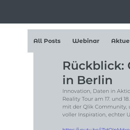
All Posts
Webinar
Aktue
Rückblick: 
Podcast
in Berlin
Innovation, Daten in Aktio
Reality Tour am 17. und 
mit der Qlik Community,
voller Inspiration, echte
https://youtu.be/iZldQIpMdxo