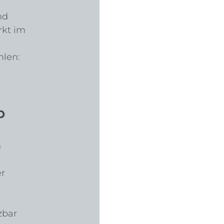
nd 
kt im 
hlen: 
p 
 
r 
zbar 