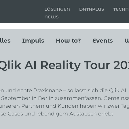
LÖSUNGEN
DATAPLUS
TECHN
NEWS
lles
Impuls
How to?
Events
W
Qlik AI Reality Tour 2
n und echte Praxisnähe – so lässt sich die Qlik AI 
18. September in Berlin zusammenfassen. Gemeins
 unseren Partnern und Kunden haben wir zwei Tag
r Use Cases und lebendigem Austausch erlebt.