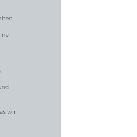
aben, 
ine 
 
und 
as wir 