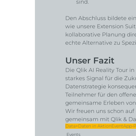
sind.
Den Abschluss bildete ein
wie unsere Extension Suit
kollaborative Planung dir
echte Alternative zu Spezi
Unser Fazit
Die Qlik AI Reality Tour in
starkes Signal für die Zu
Datenstrategie konsequen
Teilnehmer für den offen
gemeinsame Erleben von 
Wir freuen uns schon auf 
gemeinsam mit Qlik & D
Data+
Daten in Aktion
Event
App-P
Events