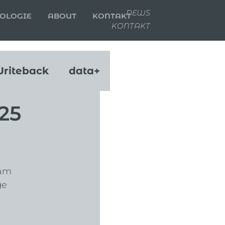
NEWS
OLOGIE
ABOUT
KONTAKT
KONTAKT
riteback
data+
025
am 
e 