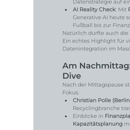
Datenstrategie auf ei
AI Reality Check
: Mit 
Generative AI heute s
Fußball bis zur Finan
Natürlich durfte auch die 
Ein echtes Highlight für v
Datenintegration im Masc
Am Nachmittag
Dive
Nach der Mittagspause s
Fokus:
Christian Polle (Berli
Recyclingbranche tra
Einblicke in 
Finanzpla
Kapazitätsplanung
 m