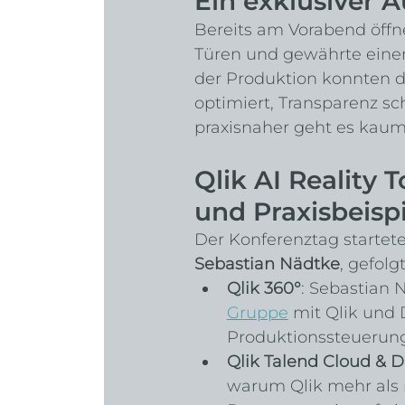
Ein exklusiver A
Bereits am Vorabend öffne
Türen und gewährte einen 
der Produktion konnten di
optimiert, Transparenz sch
praxisnaher geht es kaum
Qlik AI Reality 
und Praxisbeisp
Der Konferenztag startet
Sebastian Nädtke
, gefol
Qlik 360°
: Sebastian 
Gruppe
 mit Qlik und 
Produktionssteuerung
Qlik Talend Cloud & 
warum Qlik mehr als n