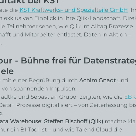
uftakt bei KST
te die 
KST Kraftwerks- und Spezialteile GmbH
 ih
exklusiven Einblick in ihre Qlik-Landschaft. Direk
e Teilnehmer sehen, wie Qlik im Alltag Prozesse 
afft und Mitarbeiter entlastet. Daten in Aktion – 
.
Tour - Bühne frei für Datenstrate
iele
e mit einer Begrüßung durch 
Achim Gnadt
 und 
gt von spannenden Impulsen:
Nädtke und Sebastian Grüber zeigten, wie die 
EBK
Data+ Prozesse digitalisiert – von Zeiterfassung bis
.
Data Warehouse
: 
Steffen Bischoff (Qlik)
 machte klar
ur ein BI-Tool ist – und wie Talend Cloud die 